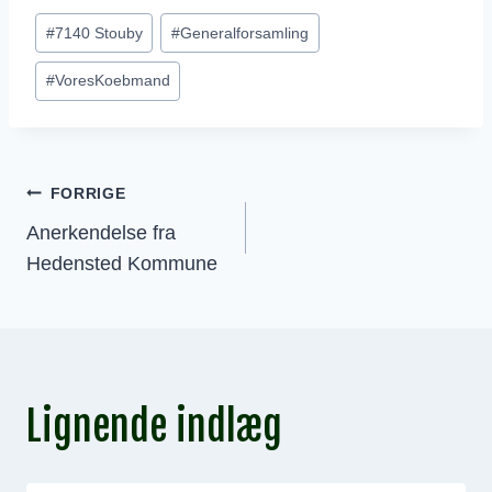
Indlæg-
#
7140 Stouby
#
Generalforsamling
tags:
#
VoresKoebmand
Indlægsnavigation
FORRIGE
Anerkendelse fra
Hedensted Kommune
Lignende indlæg